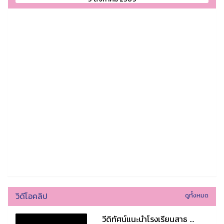
วิดีโอคลิป
ดูทั้งหมด
วีดิทัศน์แนะนำโรงเรียนสาธ ...