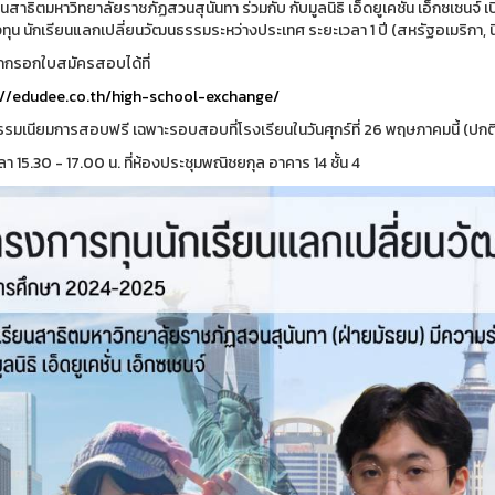
นสาธิตมหาวิทยาลัยราชภัฏสวนสุนันทา ร่วมกับ กับมูลนิธิ เอ็ดยูเคชั่น เอ็กซเชนจ์ เ
ทุน นักเรียนแลกเปลี่ยนวัฒนธรรมระหว่างประเทศ ระยะเวลา 1 ปี (สหรัฐอเมริกา, 
กรอกใบสมัครสอบได้ที่
://edudee.co.th/high-school-exchange/
ธรรมเนียมการสอบฟรี เฉพาะรอบสอบที่โรงเรียนในวันศุกร์ที่ 26 พฤษภาคมนี้ (ปก
 15.30 - 17.00 น. ที่ห้องประชุมพณิชยกุล อาคาร 14 ชั้น 4