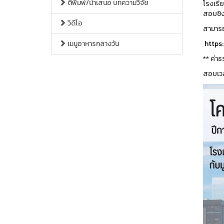
ตีพิมพ์/นำเสนอ บทความวิจัย
โรงเรีย
สอบชิง
วิดีโอ
สามารถ
เมนูอาหารกลางวัน
https
** ค่า
สอบเวลา