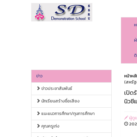
ห
ฝ
ต
ข่าว
หน้าหลั
(สหรัฐ
ข่าวประชาสัมพันธ์
เปิดร
นิวซ
นักเรียนสร้างชื่อเสียง
แนะแนวการศึกษา/ทุนการศึกษา
ผู้ดู
2023
คุณครูเก่ง