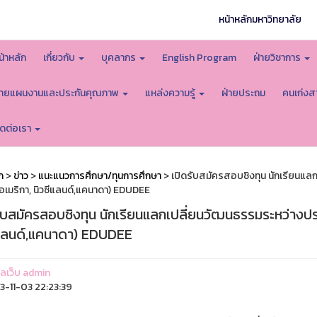
หน้าหลักมหาวิทยาลัย
น้าหลัก
เกี่ยวกับ
บุคลากร
English Program
ฝ่ายวิชาการ
่ายแผนงานและประกันคุณภาพ
แหล่งความรู้
ฝ่ายประถม
คนเก่งส
ิดต่อเรา
ก
>
ข่าว
>
แนะแนวการศึกษา/ทุนการศึกษา
> เปิดรับสมัครสอบชิงทุน นักเรียนแลก
อเมริกา, นิวซีแลนด์,แคนาดา) EDUDEE
ับสมัครสอบชิงทุน นักเรียนแลกเปลี่ยนวัฒนธรรมระหว่างประ
ีแลนด์,แคนาดา) EDUDEE
แลเว็บ admin
-11-03 22:23:39