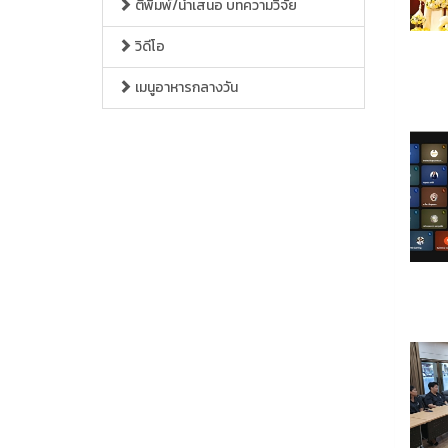
ตีพิมพ์/นำเสนอ บทความวิจัย
วิดีโอ
เมนูอาหารกลางวัน