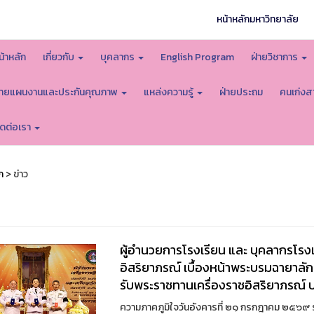
หน้าหลักมหาวิทยาลัย
น้าหลัก
เกี่ยวกับ
บุคลากร
English Program
ฝ่ายวิชาการ
่ายแผนงานและประกันคุณภาพ
แหล่งความรู้
ฝ่ายประถม
คนเก่งส
ิดต่อเรา
ก
> ข่าว
ผู้อำนวยการโรงเรียน และ บุคลากรโรงเร
อิสริยาภรณ์ เบื้องหน้าพระบรมฉายาลักษ
รับพระราชทานเครื่องราชอิสริยาภรณ์
ความภาคภูมิใจวันอังคารที่ ๒๑ กรกฎาคม ๒๕๖๙ 