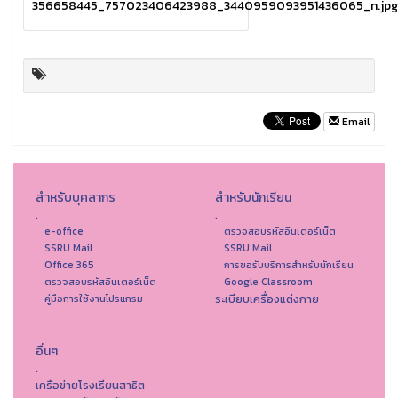
356658445_757023406423988_3440959093951436065_n.jpg
Email
สำหรับบุคลากร
สำหรับนักเรียน
.
.
e-office
ตรวจสอบรหัสอินเตอร์เน็ต
SSRU Mail
SSRU Mail
Office 365
การขอรับบริการสำหรับนักเรียน
ตรวจสอบรหัสอินเตอร์เน็ต
Google Classroom
ระเบียบเครื่องแต่งกาย
คู่มือการใช้งานโปรแกรม
อื่นๆ
.
เครือข่ายโรงเรียนสาธิต