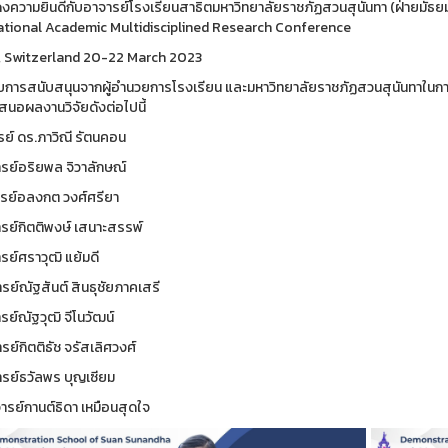
ความยินดีกับอาจารย์โรงเรียนสาธิตมหาวิทยาลัยราชภัฏสวนสุนันทา (ฝ่ายมัธย
ational Academic Multidisciplined Research Conference
, Switzerland 20-22 March 2023
้รับการสนับสนุนจากผู้อำนวยการโรงเรียน และมหาวิทยาลัยราชภัฏสวนสุนันทาในก
สนอผลงานวิจัยดังต่อไปนี้
รย์ ดร.ภาวิณี รัตนคอน
ารย์อริยพล จิวาลักษณ์
ารย์อลงกต วงศ์ศรียา
ารย์กิตติพงษ์ เสนาะสรรพ์
รย์ศราวุฒิ แย้มดี
รย์ณัฐสันต์ สินธุชัยภาคเสรี
รย์ณัฐวุฒิ จีโนวัฒน์
รย์กิตติธัช จรัสเลิศวงศ์
ารย์ธวัลพร บุญเซียม
ารย์กานต์ธิดา เหมือนสุดใจ