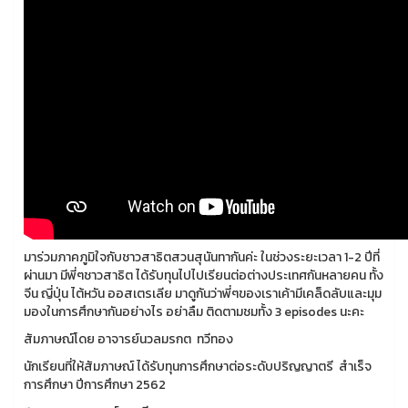
มาร่วมภาคภูมิใจกับชาวสาธิตสวนสุนันทากันค่ะ ในช่วงระยะเวลา 1-2 ปีที่
ผ่านมา มีพี่ๆชาวสาธิต ได้รับทุนไปไปเรียนต่อต่างประเทศกันหลายคน ทั้ง
จีน ญี่ปุ่น ไต้หวัน ออสเตรเลีย มาดูกันว่าพี่ๆของเราเค้ามีเคล็ดลับและมุม
มองในการศึกษากันอย่างไร อย่าลืม ติดตามชมทั้ง 3 episodes นะคะ
สัมภาษณ์โดย อาจารย์นวลมรกต ทวีทอง
นักเรียนที่ให้สัมภาษณ์ ได้รับทุนการศึกษาต่อระดับปริญญาตรี สำเร็จ
การศึกษา ปีการศึกษา 2562