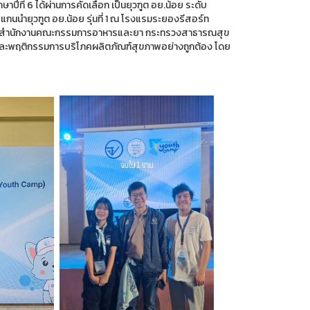
ีที่ 6 ได้ผ่านการคัดเลือก เป็นยุวฑูต อย.น้อย ระดับ
 แกนนำยุวฑูต อย.น้อย รุ่นที่ 1 ณ โรงแรมระยองรีสอร์ท
รมโดยสำนักงานคณะกรรมการอาหารและยา กระทรวงสาธารณสุข
มรู้และพฤติกรรมการบริโภคผลิตภัณฑ์สุขภาพอย่างถูกต้อง โดย