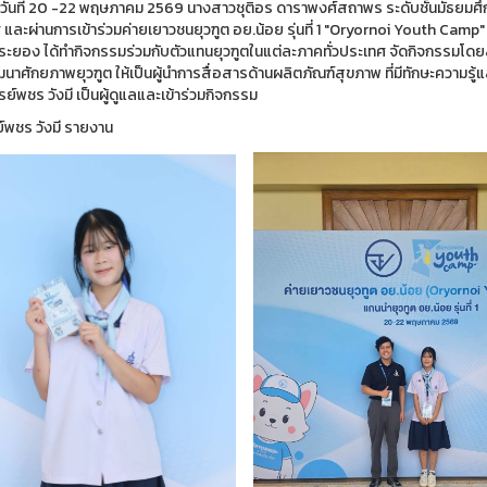
วันที่ 20 -22 พฤษภาคม 2569 นางสาวชุติอร ดาราพงศ์สถาพร ระดับชั้นมัธยมศึกษาป
และผ่านการเข้าร่วมค่ายเยาวชนยุวฑูต อย.น้อย รุ่นที่ 1 "Oryornoi Youth Camp"
ดระยอง ได้ทำกิจกรรมร่วมกับตัวแทนยุวฑูตในแต่ละภาคทั่วประเทศ จัดกิจกร
ัฒนาศักยภาพยุวฑูต ให้เป็นผู้นำการสื่อสารด้านผลิตภัณฑ์สุขภาพ ที่มีทักษะควา
รย์พชร วังมี เป็นผู้ดูแลและเข้าร่วมกิจกรรม
์พชร วังมี รายงาน