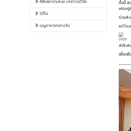
ตีพิมพ์/นำเสนอ บทความวิจัย
ทั้งนี
เศรษฐก
วิดีโอ
ร่วมส่
เมนูอาหารกลางวัน
แก่ โร
สนับสน
เพื่อเ
_____