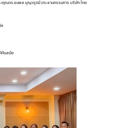
พระคุณดร.ธนพล บุญวรุตม์ ประธานกรรมการ บริษัท ไทย
ัล
้ทันสมัย