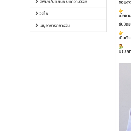
ตีพิมพ์/นำเสนอ บทความวิจัย
ขอแสดง
วิดีโอ
เด็กชา
ชั้นมัธย
เมนูอาหารกลางวัน
เป็นตัว
ประเภท 