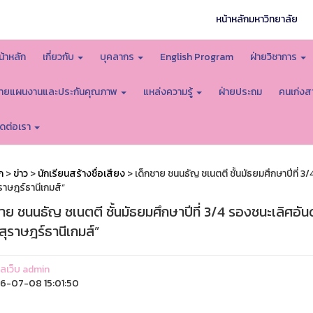
หน้าหลักมหาวิทยาลัย
น้าหลัก
เกี่ยวกับ
บุคลากร
English Program
ฝ่ายวิชาการ
่ายแผนงานและประกันคุณภาพ
แหล่งความรู้
ฝ่ายประถม
คนเก่งส
ิดต่อเรา
ก
>
ข่าว
>
นักเรียนสร้างชื่อเสียง
> เด็กชาย ชนนธัญ ชเนตตี ชั้นมัธยมศึกษาปีที่ 3
สุราษฎร์ธานีเกมส์”
าย ชนนธัญ ชเนตตี ชั้นมัธยมศึกษาปีที่ 3/4 รองชนะเลิศอัน
 “สุราษฎร์ธานีเกมส์”
แลเว็บ admin
6-07-08 15:01:50