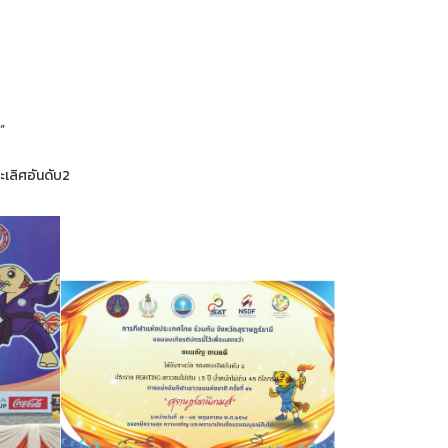
”
ะเลิศอันดับ2