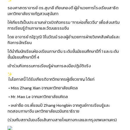
รองศาสตราจารย์ ดร.สุมาลี เทียนทองดี ผู้อำนวยการโรงเรียนสาธิต
มหาวิทยาลัยราชภัฏสวนสุนันทา
ให้เกียรติเป็นประธานกล่าวเปิดกิจกรรม “การห่อเกี๊ยวจีน” เพื่อส่งเสริม
การเรียนรู้ด้านภาษาและวัฒนธรรมจีน
โดย อาจารย์ ณัฐวุฒิ จิโนวัฒน์ รองผู้อำนวยการฝ่ายวิเทศสัมพันธ์และ
กิจการนักเรียน
ได้นำทีมนักเรียนห้องเรียนภาษาจีน ระดับชั้นมัธยมศึกษาปีที่ 1 และระดับ
ชั้นมัธยมศึกษาปีที่ 4
เข้าร่วมกิจกรรมการเรียนรู้ผ่านการลงมือปฏิบัติจริง
ในโอกาสนี้ ได้รับเกียรติจากวิทยากรผู้เชี่ยวชาญ ได้แก่
• Miss Zhang Xian จากมหาวิทยาลัยมหิดล
• Mr. Mao Le จากมหาวิทยาลัยมหิดล
• เหล่าซือ ดร.พี่แชมป์ Zhang Hongbin จากศูนย์การเรียนรู้และ
ทดสอบภาษาจีน มหาวิทยาลัยนวมินทราธิราช
(ร่วมกับสถาบันขงจื่อเส้นทางสายไหมทางทะเลและกรุงเทพมหานคร)