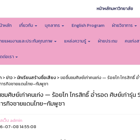
หน้าหลักมหาวิทยาลัย
น้าหลัก
เกี่ยวกับ
บุคลากร
English Program
ฝ่ายวิชาการ
่ายแผนงานและประกันคุณภาพ
แหล่งความรู้
ฝ่ายประถม
คนเก่งส
ิดต่อเรา
ก
>
ข่าว
>
นักเรียนสร้างชื่อเสียง
> ขอชื่นชมศิษย์เก่าคนเก่ง — ร้อยโท ไกรสิทธิ์ 
มภารกิจชายแดนไทย–กัมพูชา
นชมศิษย์เก่าคนเก่ง — ร้อยโท ไกรสิทธิ์ อ่ำรอด ศิษย์เก่าร
ภารกิจชายแดนไทย–กัมพูชา
แลเว็บ admin
6-07-08 14:55:08