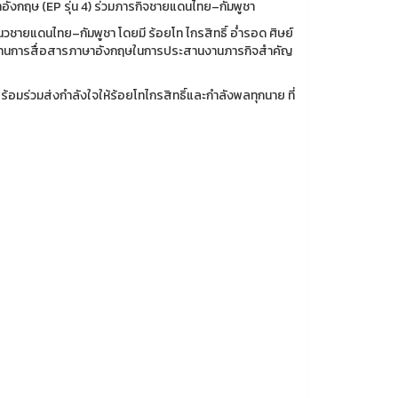
ษาอังกฤษ (EP รุ่น 4) ร่วมภารกิจชายแดนไทย–กัมพูชา
นวชายแดนไทย–กัมพูชา โดยมี ร้อยโท ไกรสิทธิ์ อ่ำรอด ศิษย์
น้าที่ด้านการสื่อสารภาษาอังกฤษในการประสานงานภารกิจสำคัญ
มร่วมส่งกำลังใจให้ร้อยโทไกรสิทธิ์และกำลังพลทุกนาย ที่