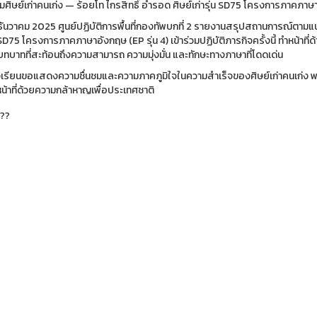
มศิษย์เก่าคนเก่ง — ร้อยโท ไกรสิทธิ์ อ่ำรอด ศิษย์เก่ารุ่น SD75 โครงการภาคภา
8 ธันวาคม 2025 ศูนย์ปฏิบัติการพื้นที่กองทัพบกที่ 2 รายงานสรุปสถานการณ์ตามแ
น SD75 โครงการภาคภาษาอังกฤษ (EP รุ่น 4) เข้าร่วมปฏิบัติภารกิจครั้งนี้ ทำห
บทบาทที่สะท้อนถึงความสามารถ ความมุ่งมั่น และทักษะทางภาษาที่โดดเด่น
เรียนขอแสดงความชื่นชมและความภาคภูมิใจในความสำเร็จของศิษย์เก่าคนเก่ง พร้อ
หน้าที่ด้วยความกล้าหาญเพื่อประเทศชาติ