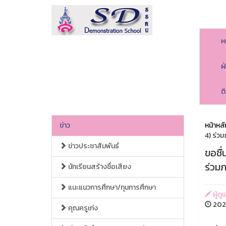
ห
ฝ
ต
ข่าว
หน้าหลั
4) ร่ว
ข่าวประชาสัมพันธ์
ขอชื่
ร่วม
นักเรียนสร้างชื่อเสียง
แนะแนวการศึกษา/ทุนการศึกษา
ผู้ดู
202
คุณครูเก่ง