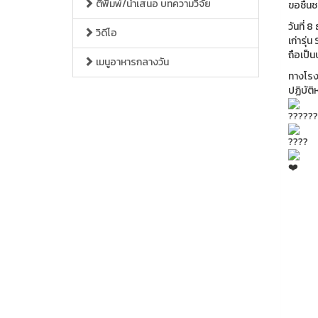
ตีพิมพ์/นำเสนอ บทความวิจัย
ขอชื่นช
วันที่ 
วิดีโอ
เก่ารุ่
ถือเป็น
เมนูอาหารกลางวัน
ทางโรง
ปฏิบัติ