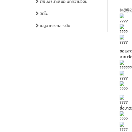
ตีพิมพ์/นำเสนอ บทความวิจัย
热烈祝
วิดีโอ
เมนูอาหารกลางวัน
ขอแสดง
สอบวัด
ซึ่งมา