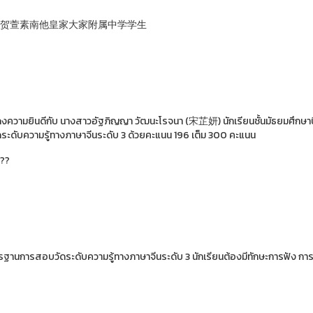
贺萱素南他皇家大家附属中学学生
ความยินดีกับ นางสาวอัฐภิญญา วัฒนะโรจนา (宋芷妍) นักเรียนชั้นมัธยมศึกษาปีท
ระดับความรู้ทางภาษาจีนระดับ 3 ด้วยคะแนน 196 เต็ม 300 คะแนน
ตรฐานการสอบวัดระดับความรู้ทางภาษาจีนระดับ 3 นักเรียนต้องมีทักษะการฟัง ก