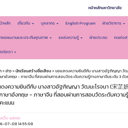
หน้าหลักมหาวิทยาลัย
น้าหลัก
เกี่ยวกับ
บุคลากร
English Program
ฝ่ายวิชาการ
่ายแผนงานและประกันคุณภาพ
แหล่งความรู้
ฝ่ายประถม
คนเก่งส
ิดต่อเรา
ก
>
ข่าว
>
นักเรียนสร้างชื่อเสียง
> ขอแสดงความยินดีกับ นางสาวอัฐภิญญา วัฒนะ
าษาอังกฤษ - ภาษาจีน ที่สอบผ่านการสอบวัดระดับความรู้ทางภาษาจีนระดับ 3 ด้
ดงความยินดีกับ นางสาวอัฐภิญญา วัฒนะโรจนา (宋芷妍) นัก
นภาษาอังกฤษ - ภาษาจีน ที่สอบผ่านการสอบวัดระดับความรู
คะแนน
แลเว็บ admin
6-07-08 14:55:08