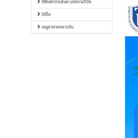
ตีพิมพ์/นำเสนอ บทความวิจัย
วิดีโอ
เมนูอาหารกลางวัน