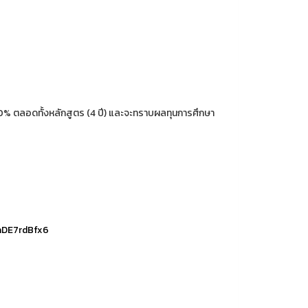
00% ตลอดทั้งหลักสูตร (4 ปี) และจะทราบผลทุนการศึกษา
nDE7rdBfx6