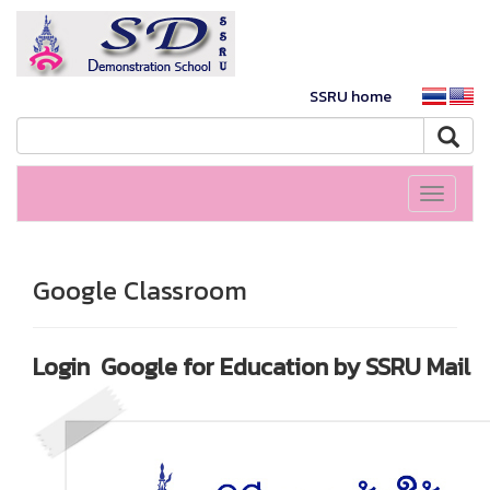
SSRU home
Toggle
navigati
Google Classroom
Login Google for Education by SSRU Mail