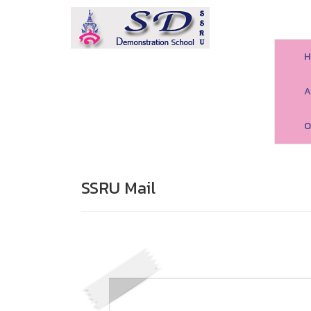
H
A
O
SSRU Mail