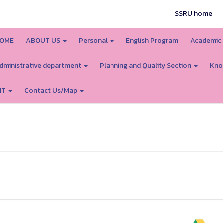
SSRU home
OME
ABOUT US
Personal
English Program
Academic
dministrative department
Planning and Quality Section
Kno
IT
Contact Us/Map